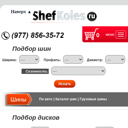
Наверх ▲
0
МЕНЮ
Отк
Подбор шин
нав
Ширина:
Профиль:
Диаметр:
Сезонность:
По авто
|
Каталог шин
|
Грузовые шины
Подбор дисков