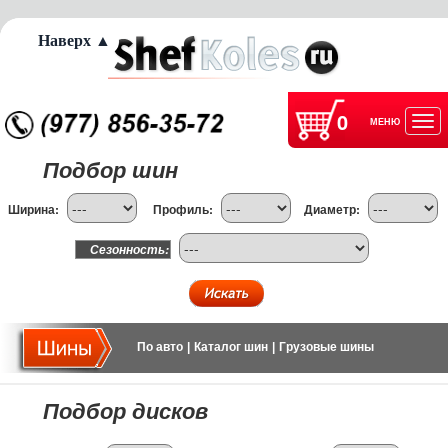
Наверх ▲
0
МЕНЮ
Отк
Подбор шин
нав
Ширина:
Профиль:
Диаметр:
Сезонность:
По авто
|
Каталог шин
|
Грузовые шины
Подбор дисков