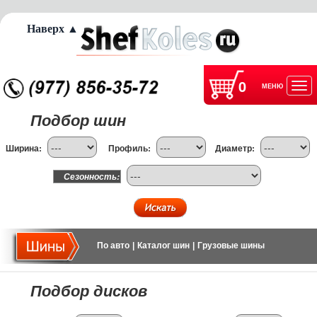
Наверх ▲
0
МЕНЮ
Отк
Подбор шин
нав
Ширина:
Профиль:
Диаметр:
Сезонность:
По авто
|
Каталог шин
|
Грузовые шины
Подбор дисков