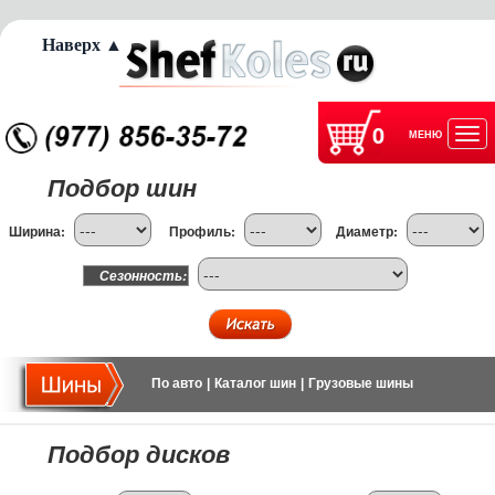
Наверх ▲
0
МЕНЮ
Отк
Подбор шин
нав
Ширина:
Профиль:
Диаметр:
Сезонность:
По авто
|
Каталог шин
|
Грузовые шины
Подбор дисков