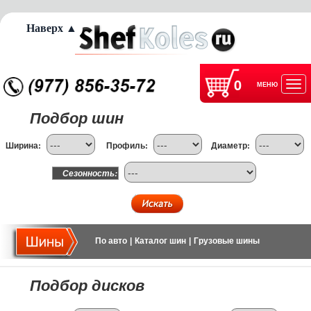
Наверх ▲
0
МЕНЮ
Отк
Подбор шин
нав
Ширина:
Профиль:
Диаметр:
Сезонность:
По авто
|
Каталог шин
|
Грузовые шины
Подбор дисков