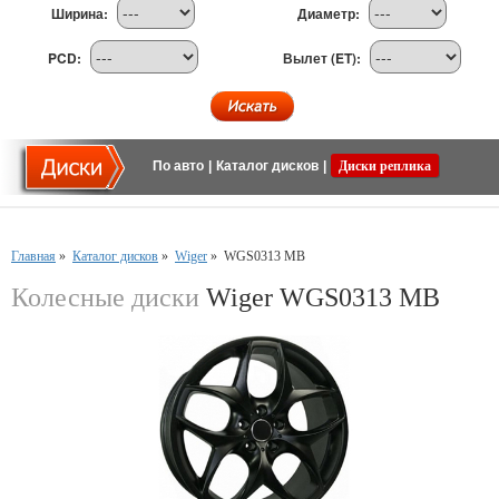
Ширина:
Диаметр:
PCD:
Вылет (ET):
По авто
|
Каталог дисков
|
Диски реплика
Главная
»
Каталог дисков
»
Wiger
»
WGS0313 MB
Колесные диски
Wiger WGS0313 MB