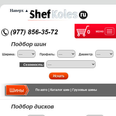
Наверх ▲
0
МЕНЮ
Отк
Подбор шин
нав
Ширина:
Профиль:
Диаметр:
Сезонность:
По авто
|
Каталог шин
|
Грузовые шины
Подбор дисков