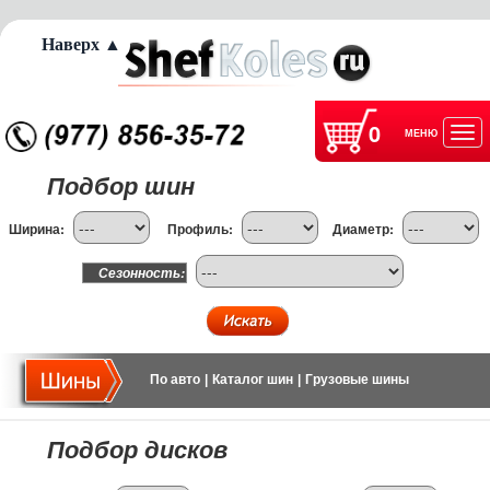
Наверх ▲
0
МЕНЮ
Отк
Подбор шин
нав
Ширина:
Профиль:
Диаметр:
Сезонность:
По авто
|
Каталог шин
|
Грузовые шины
Подбор дисков