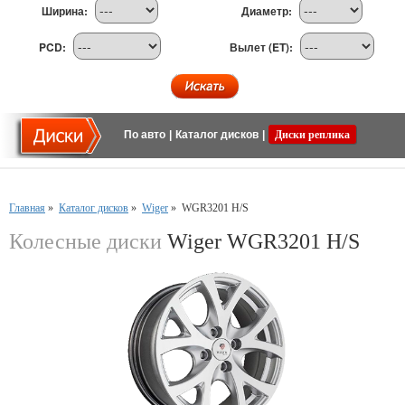
Ширина:
Диаметр:
PCD:
Вылет (ET):
По авто
|
Каталог дисков
|
Диски реплика
Главная
»
Каталог дисков
»
Wiger
»
WGR3201 H/S
Колесные диски
Wiger WGR3201 H/S