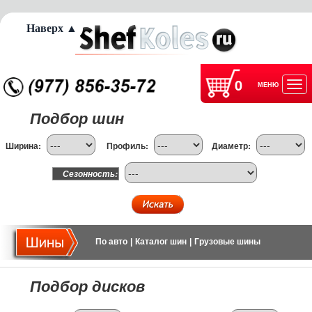
Наверх ▲
0
МЕНЮ
Отк
Подбор шин
нав
Ширина:
Профиль:
Диаметр:
Сезонность:
По авто
|
Каталог шин
|
Грузовые шины
Подбор дисков