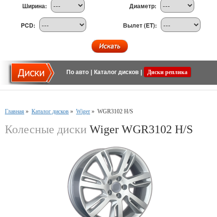
Ширина:
Диаметр:
PCD:
Вылет (ET):
По авто
|
Каталог дисков
|
Диски реплика
Главная
»
Каталог дисков
»
Wiger
»
WGR3102 H/S
Колесные диски
Wiger WGR3102 H/S