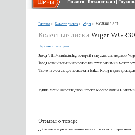
По авто
|
Каталог шин
|
Грузов
Главная
»
Каталог дисков
»
Wiger
»
WGR3013 SFP
Колесные диски
Wiger WGR30
Перейти к размерам
Завод YHI Manufacturing, который выпускает литые диски Wig
Завод оснащён самыми передовыми технологиями и может пох
Также на этом заводе производят Enkei, Konig и даже диски д
1.
Купить литые колесные диски
Wiger
в Москве можно в нашем и
Отзывы о товаре
Добавление оценок возможно только для зарегистрированных п