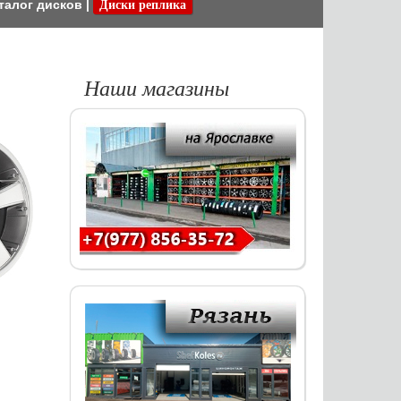
талог дисков
|
Диски реплика
Наши магазины