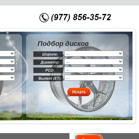
Подбор дисков
Ширина:
Диаметр:
PCD:
Вылет (ET):