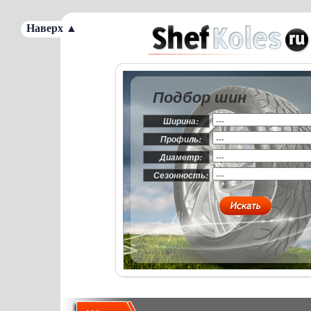
Наверх ▲
Подбор шин
Ширина:
Профиль:
Диаметр:
Сезонность: