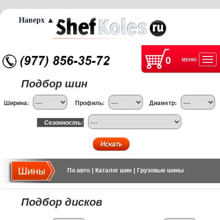
Наверх ▲
0
МЕНЮ
Отк
Подбор шин
нав
Ширина:
Профиль:
Диаметр:
Сезонность:
По авто
|
Каталог шин
|
Грузовые шины
Подбор дисков