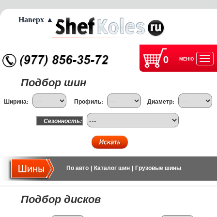
Наверх ▲
0
МЕНЮ
Отк
Подбор шин
нав
Ширина:
Профиль:
Диаметр:
Сезонность:
По авто
|
Каталог шин
|
Грузовые шины
Подбор дисков