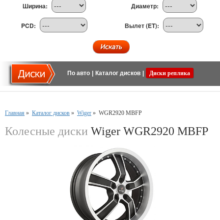
Ширина:
Диаметр:
PCD:
Вылет (ET):
По авто
|
Каталог дисков
|
Диски реплика
Главная
»
Каталог дисков
»
Wiger
»
WGR2920 MBFP
Колесные диски
Wiger WGR2920 MBFP