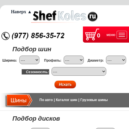
Наверх ▲
0
МЕНЮ
Отк
Подбор шин
нав
Ширина:
Профиль:
Диаметр:
Сезонность:
По авто
|
Каталог шин
|
Грузовые шины
Подбор дисков