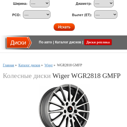
Ширина:
Диаметр:
PCD:
Вылет (ET):
По авто
|
Каталог дисков
|
Диски реплика
Главная
»
Каталог дисков
»
Wiger
»
WGR2818 GMFP
Колесные диски
Wiger WGR2818 GMFP