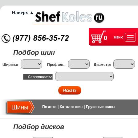
Наверх ▲
0
МЕНЮ
Отк
Подбор шин
нав
Ширина:
Профиль:
Диаметр:
Сезонность:
По авто
|
Каталог шин
|
Грузовые шины
Подбор дисков