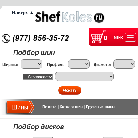
Наверх ▲
0
МЕНЮ
Отк
Подбор шин
нав
Ширина:
Профиль:
Диаметр:
Сезонность:
По авто
|
Каталог шин
|
Грузовые шины
Подбор дисков