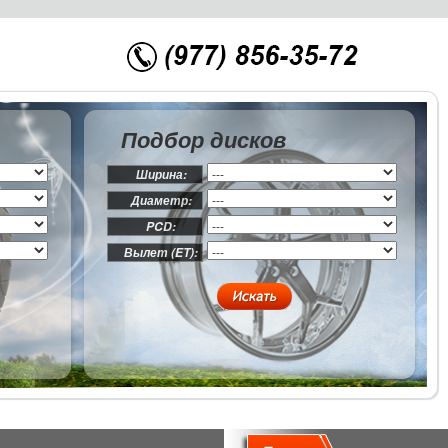
Подбор дисков
Ширина:
Диаметр:
PCD:
Вылет (ET):