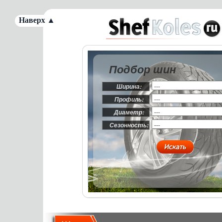
Наверх ▲
Подбор шин
Ширина:
Профиль:
Диаметр:
Сезонность: