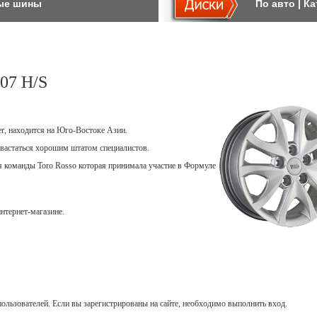
ые шины
По авто
|
Ка
07 H/S
er, находится на Юго-Востоке Азии.
вастаться хорошим штатом специалистов.
ля команды Toro Rosso которая принимала участие в Формуле
нтернет-магазине.
ользователей. Если вы зарегистрированы на сайте, необходимо выполнить вход.