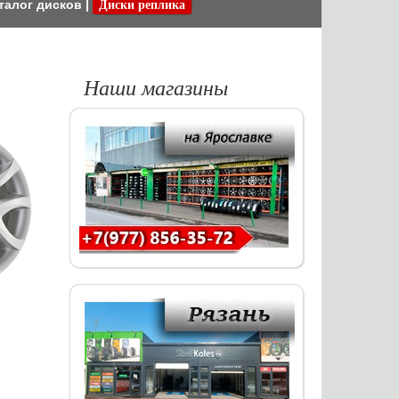
талог дисков
|
Диски реплика
Наши магазины