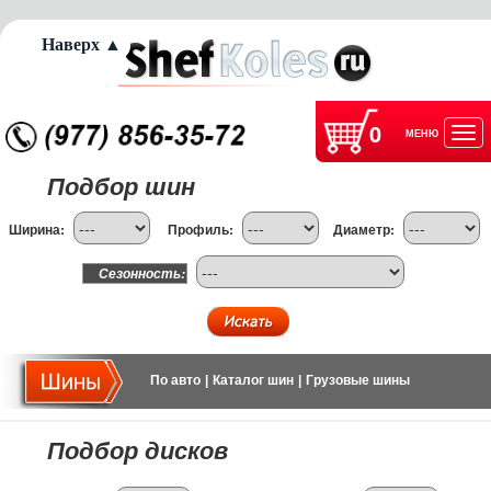
Наверх ▲
0
МЕНЮ
Отк
Подбор шин
нав
Ширина:
Профиль:
Диаметр:
Сезонность:
По авто
|
Каталог шин
|
Грузовые шины
Подбор дисков