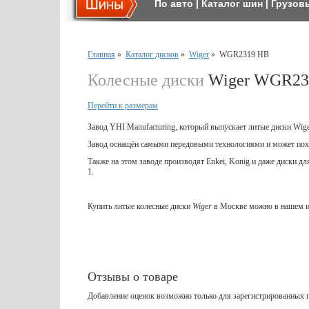
По авто
|
Каталог шин
|
Грузов
Главная
»
Каталог дисков
»
Wiger
»
WGR2319 HB
Колесные диски
Wiger WGR23
Перейти к размерам
Завод YHI Manufacturing, который выпускает литые диски Wig
Завод оснащён самыми передовыми технологиями и может пох
Также на этом заводе производят Enkei, Konig и даже диски д
1.
Купить литые колесные диски
Wiger
в Москве можно в нашем и
Отзывы о товаре
Добавление оценок возможно только для зарегистрированных п