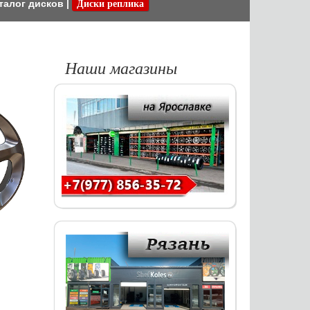
талог дисков
|
Диски реплика
Наши магазины