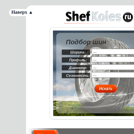
Наверх ▲
Подбор шин
Ширина:
Профиль:
Диаметр:
Сезонность: