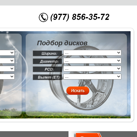
Подбор дисков
Ширина:
Диаметр:
PCD:
Вылет (ET):