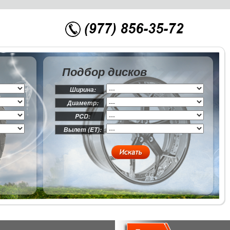
Подбор дисков
Ширина:
Диаметр:
PCD:
Вылет (ET):