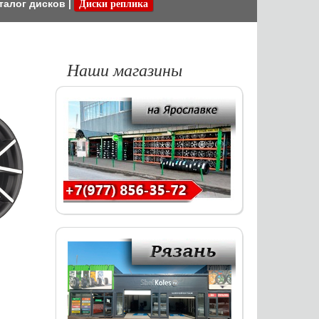
талог дисков
|
Диски реплика
Наши магазины