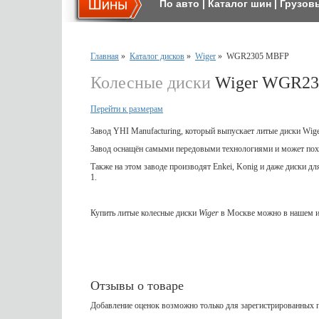
По авто
|
Каталог шин
|
Грузов
Главная
»
Каталог дисков
»
Wiger
»
WGR2305 MBFP
Колесные диски
Wiger WGR23
Перейти к размерам
Завод YHI Manufacturing, который выпускает литые диски Wig
Завод оснащён самыми передовыми технологиями и может пох
Также на этом заводе производят Enkei, Konig и даже диски д
1.
Купить литые колесные диски
Wiger
в Москве можно в нашем и
Отзывы о товаре
Добавление оценок возможно только для зарегистрированных п