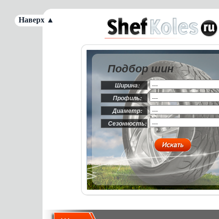
Наверх ▲
Подбор шин
Ширина:
Профиль:
Диаметр:
Сезонность: