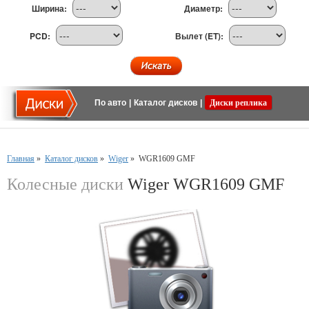
Ширина:
Диаметр:
PCD:
Вылет (ET):
По авто
|
Каталог дисков
|
Диски реплика
Главная
»
Каталог дисков
»
Wiger
»
WGR1609 GMF
Колесные диски
Wiger WGR1609 GMF