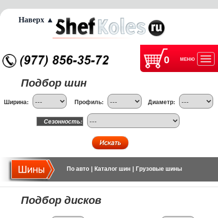
Наверх ▲
0
МЕНЮ
Отк
Подбор шин
нав
Ширина:
Профиль:
Диаметр:
Сезонность:
По авто
|
Каталог шин
|
Грузовые шины
Подбор дисков