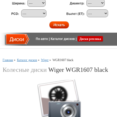
Ширина:
Диаметр:
PCD:
Вылет (ET):
По авто
|
Каталог дисков
|
Диски реплика
Главная
»
Каталог дисков
»
Wiger
»
WGR1607 black
Колесные диски
Wiger WGR1607 black