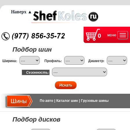
Наверх ▲
0
МЕНЮ
Отк
Подбор шин
нав
Ширина:
Профиль:
Диаметр:
Сезонность:
По авто
|
Каталог шин
|
Грузовые шины
Подбор дисков