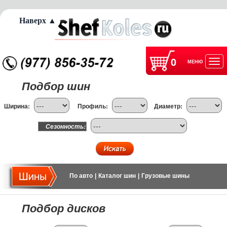
Наверх ▲
0
МЕНЮ
Отк
Подбор шин
нав
Ширина:
Профиль:
Диаметр:
Сезонность:
По авто
|
Каталог шин
|
Грузовые шины
Подбор дисков