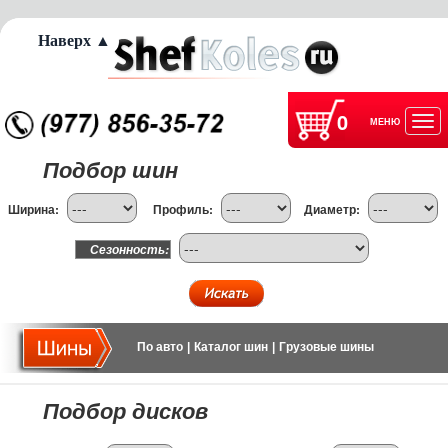
Наверх ▲
0
МЕНЮ
Отк
Подбор шин
нав
Ширина:
Профиль:
Диаметр:
Сезонность:
По авто
|
Каталог шин
|
Грузовые шины
Подбор дисков