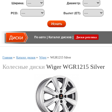
Ширина:
Диаметр:
PCD:
Вылет (ET):
По авто
|
Каталог дисков
|
Диски реплика
Главная
»
Каталог дисков
»
Wiger
»
WGR1215 Silver
Колесные диски
Wiger WGR1215 Silver