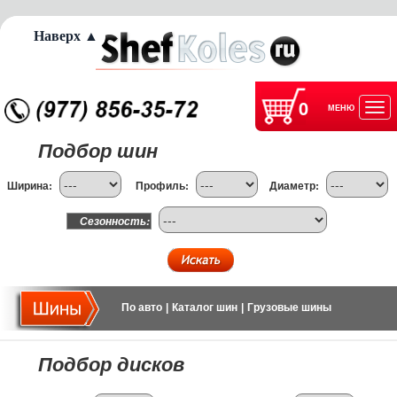
Наверх ▲
0
МЕНЮ
Отк
Подбор шин
нав
Ширина:
Профиль:
Диаметр:
Сезонность:
По авто
|
Каталог шин
|
Грузовые шины
Подбор дисков