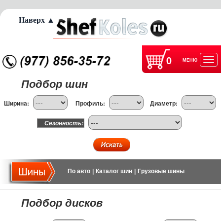
Наверх ▲
0
МЕНЮ
Отк
Подбор шин
нав
Ширина:
Профиль:
Диаметр:
Сезонность:
По авто
|
Каталог шин
|
Грузовые шины
Подбор дисков