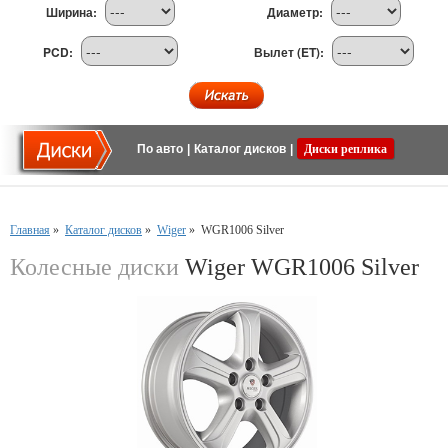
Ширина:
Диаметр:
PCD:
Вылет (ET):
По авто
|
Каталог дисков
|
Диски реплика
Главная
»
Каталог дисков
»
Wiger
»
WGR1006 Silver
Колесные диски
Wiger WGR1006 Silver