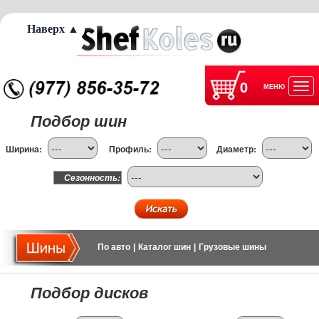
Наверх ▲
0
МЕНЮ
Отк
Подбор шин
нав
Ширина:
Профиль:
Диаметр:
Сезонность:
По авто
|
Каталог шин
|
Грузовые шины
Подбор дисков