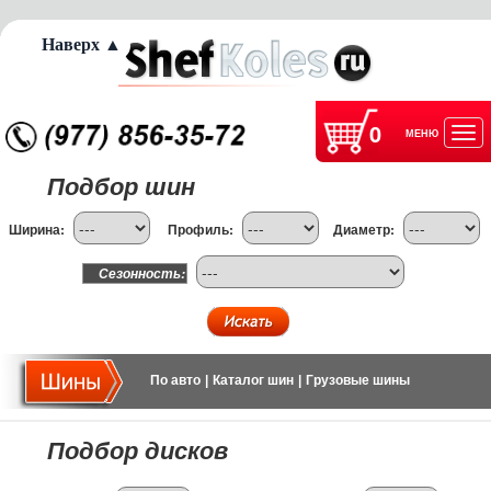
Наверх ▲
0
МЕНЮ
Отк
Подбор шин
нав
Ширина:
Профиль:
Диаметр:
Сезонность:
По авто
|
Каталог шин
|
Грузовые шины
Подбор дисков