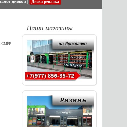
талог дисков
|
Диски реплика
Наши магазины