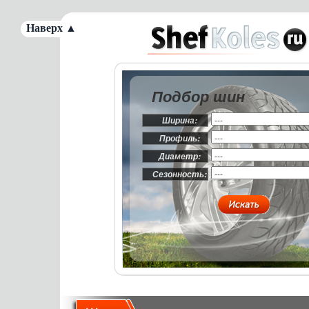
Наверх ▲
Подбор шин
Ширина:
Профиль:
Диаметр:
Сезонность: