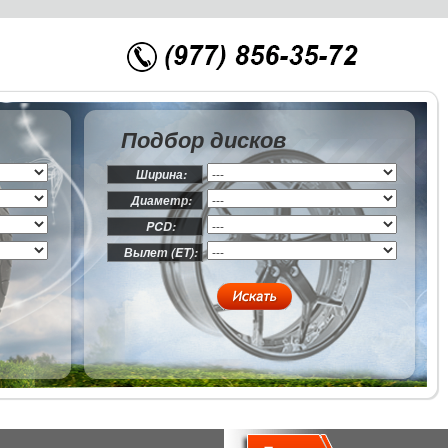
Подбор дисков
Ширина:
Диаметр:
PCD:
Вылет (ET):