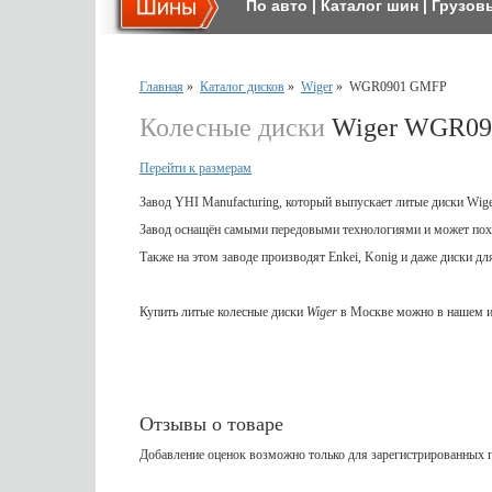
По авто
|
Каталог шин
|
Грузов
Главная
»
Каталог дисков
»
Wiger
»
WGR0901 GMFP
Колесные диски
Wiger WGR09
Перейти к размерам
Завод YHI Manufacturing, который выпускает литые диски Wig
Завод оснащён самыми передовыми технологиями и может пох
Также на этом заводе производят Enkei, Konig и даже диски д
Купить литые колесные диски
Wiger
в Москве можно в нашем и
Отзывы о товаре
Добавление оценок возможно только для зарегистрированных п