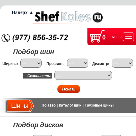
Наверх ▲
0
МЕНЮ
Отк
Подбор шин
нав
Ширина:
Профиль:
Диаметр:
Сезонность:
По авто
|
Каталог шин
|
Грузовые шины
Подбор дисков