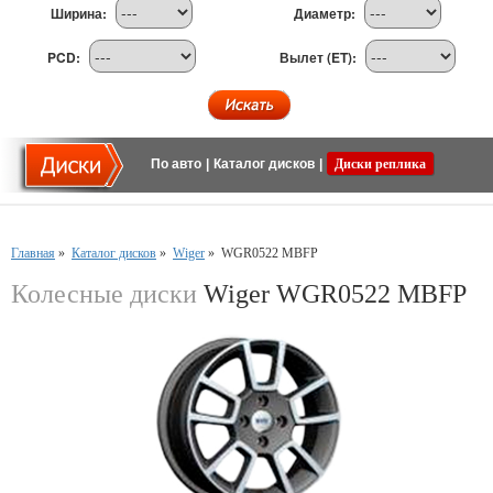
Ширина:
Диаметр:
PCD:
Вылет (ET):
По авто
|
Каталог дисков
|
Диски реплика
Главная
»
Каталог дисков
»
Wiger
»
WGR0522 MBFP
Колесные диски
Wiger WGR0522 MBFP