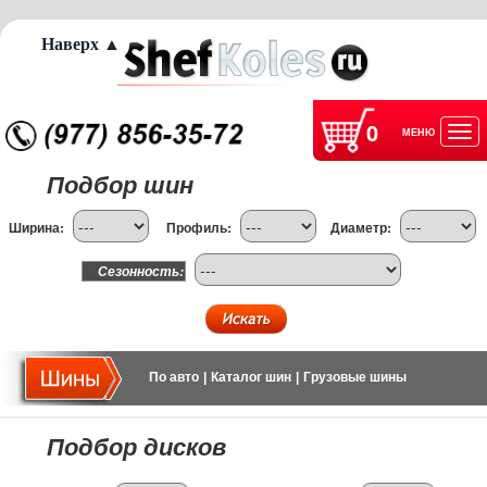
Наверх ▲
0
МЕНЮ
Отк
Подбор шин
нав
Ширина:
Профиль:
Диаметр:
Сезонность:
По авто
|
Каталог шин
|
Грузовые шины
Подбор дисков