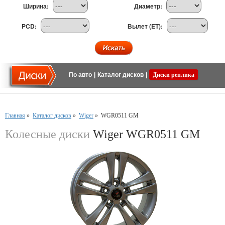
Ширина:
Диаметр:
PCD:
Вылет (ET):
По авто
|
Каталог дисков
|
Диски реплика
Главная
»
Каталог дисков
»
Wiger
»
WGR0511 GM
Колесные диски
Wiger WGR0511 GM