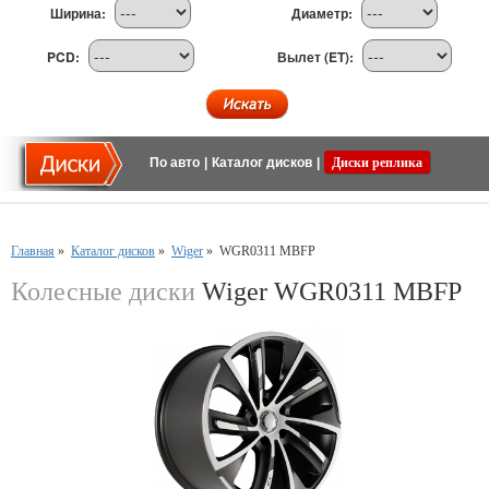
Ширина:
Диаметр:
PCD:
Вылет (ET):
По авто
|
Каталог дисков
|
Диски реплика
Главная
»
Каталог дисков
»
Wiger
»
WGR0311 MBFP
Колесные диски
Wiger WGR0311 MBFP