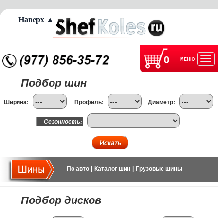
Наверх ▲
0
МЕНЮ
Отк
Подбор шин
нав
Ширина:
Профиль:
Диаметр:
Сезонность:
По авто
|
Каталог шин
|
Грузовые шины
Подбор дисков