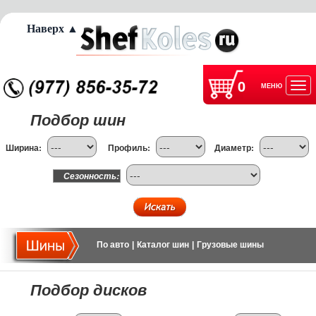
Наверх ▲
0
МЕНЮ
Отк
Подбор шин
нав
Ширина:
Профиль:
Диаметр:
Сезонность:
По авто
|
Каталог шин
|
Грузовые шины
Подбор дисков