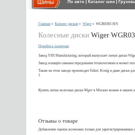
По авто
|
Каталог шин
|
Грузов
Главная
»
Каталог дисков
»
Wiger
»
WGR0305 H/S
Колесные диски
Wiger WGR03
Перейти к размерам
Завод YHI Manufacturing, который выпускает литые диски Wig
Завод оснащён самыми передовыми технологиями и может пох
Также на этом заводе производят Enkei, Konig и даже диски д
1.
Купить литые колесные диски
Wiger
в Москве можно в нашем и
Отзывы о товаре
Добавление оценок возможно только для зарегистрированных п