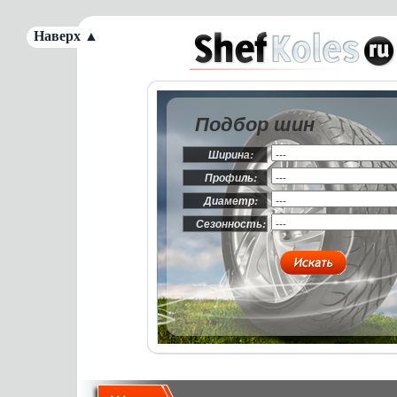
Наверх ▲
Подбор шин
Ширина:
Профиль:
Диаметр:
Сезонность: