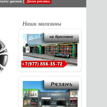
талог дисков
|
Диски реплика
Наши магазины