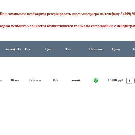
При самовывозе необходимо резервировать через менеджера по телефону 8 (499) 96
одажа меньшего количества осуществляется только по согласованию с менеджеро
Вылет(ET)
Dia
Цвет
Тип
Наличие
Цена
З
мм
30 мм
72.6 мм
H/S
литой
10000 руб.