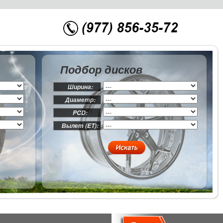
Подбор дисков
Ширина:
Диаметр:
PCD:
Вылет (ET):