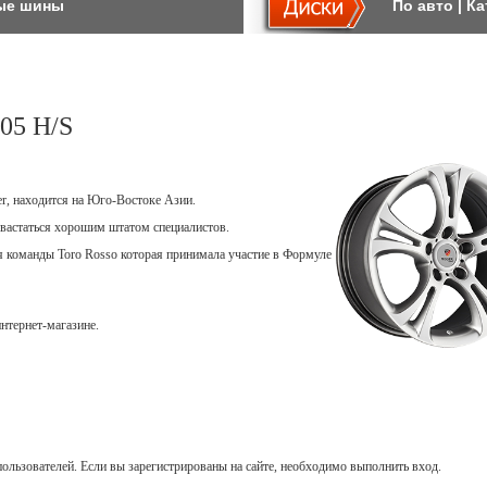
ые шины
По авто
|
Ка
05 H/S
er, находится на Юго-Востоке Азии.
вастаться хорошим штатом специалистов.
ля команды Toro Rosso которая принимала участие в Формуле
нтернет-магазине.
ользователей. Если вы зарегистрированы на сайте, необходимо выполнить вход.