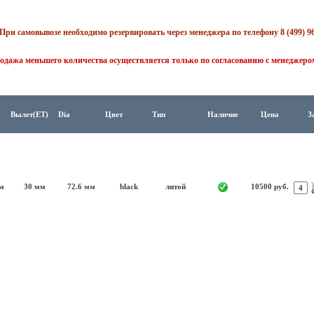
При самовывозе необходимо резервировать через менеджера по телефону 8 (499) 96
одажа меньшего количества осуществляется только по согласованию с менеджеро
Вылет(ET)
Dia
Цвет
Тип
Наличие
Цена
З
мм
30 мм
72.6 мм
black
литой
10500 руб.