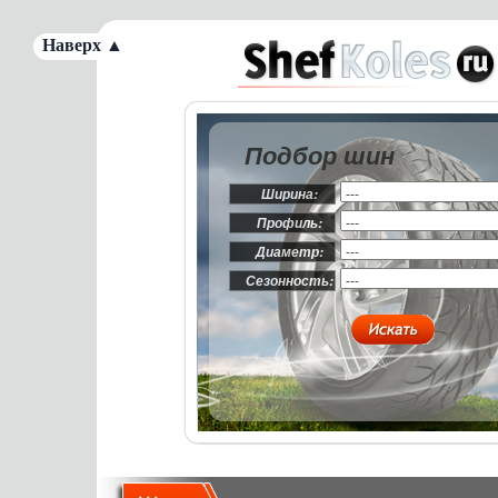
Наверх ▲
Подбор шин
Ширина:
Профиль:
Диаметр:
Сезонность: