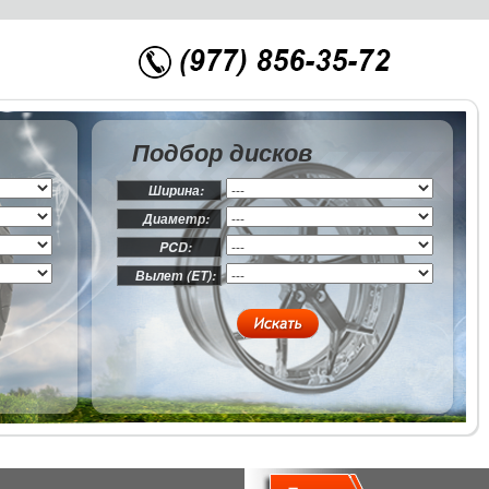
Подбор дисков
Ширина:
Диаметр:
PCD:
Вылет (ET):