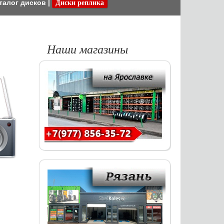
талог дисков
|
Диски реплика
Наши магазины