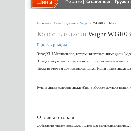
По авто
|
Каталог шин
|
Грузов
Главная
»
Каталог дисков
»
Wiger
»
WGR0305 black
Колесные диски
Wiger WGR030
Перейти к размерам
Завод YHI Manufacturing, который выпускает литые диски Wig
Завод оснащён самыми передовыми технологиями и может пох
Также на этом заводе производят Enkei, Konig и даже диски д
1.
Купить литые колесные диски
Wiger
в Москве можно в нашем и
Отзывы о товаре
Добавление оценок возможно только для зарегистрированных п