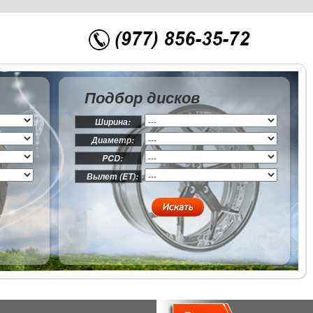
Подбор дисков
Ширина:
Диаметр:
PCD:
Вылет (ET):