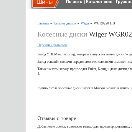
По авто
|
Каталог шин
|
Грузов
Главная
»
Каталог дисков
»
Wiger
»
WGR0220 HB
Колесные диски
Wiger WGR02
Перейти к размерам
Завод YHI Manufacturing, который выпускает литые диски Wig
Завод оснащён самыми передовыми технологиями и может пох
Также на этом заводе производят Enkei, Konig и даже диски д
1.
Купить литые колесные диски
Wiger
в Москве можно в нашем и
Отзывы о товаре
Добавление оценок возможно только для зарегистрированных п