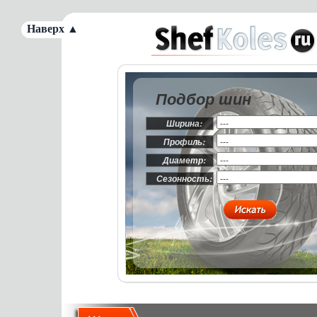
Наверх ▲
Подбор шин
Ширина:
Профиль:
Диаметр:
Сезонность: