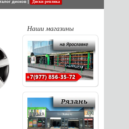
талог дисков
|
Диски реплика
Наши магазины