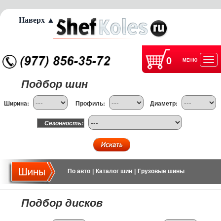
Наверх ▲
0
МЕНЮ
Отк
Подбор шин
нав
Ширина:
Профиль:
Диаметр:
Сезонность:
По авто
|
Каталог шин
|
Грузовые шины
Подбор дисков