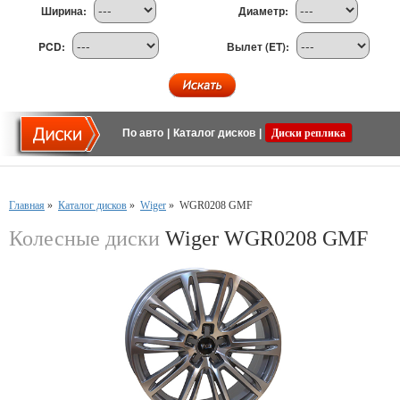
Ширина:
Диаметр:
PCD:
Вылет (ET):
По авто
|
Каталог дисков
|
Диски реплика
Главная
»
Каталог дисков
»
Wiger
»
WGR0208 GMF
Колесные диски
Wiger WGR0208 GMF