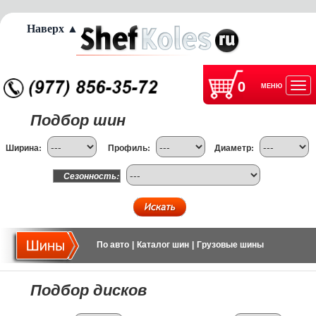
Наверх ▲
0
МЕНЮ
Отк
Подбор шин
нав
Ширина:
Профиль:
Диаметр:
Сезонность:
По авто
|
Каталог шин
|
Грузовые шины
Подбор дисков