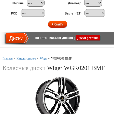
Ширина:
Диаметр:
PCD:
Вылет (ET):
По авто
|
Каталог дисков
|
Диски реплика
Главная
»
Каталог дисков
»
Wiger
»
WGR0201 BMF
Колесные диски
Wiger WGR0201 BMF