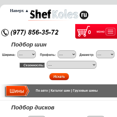
Наверх ▲
0
МЕНЮ
Отк
Подбор шин
нав
Ширина:
Профиль:
Диаметр:
Сезонность:
По авто
|
Каталог шин
|
Грузовые шины
Подбор дисков