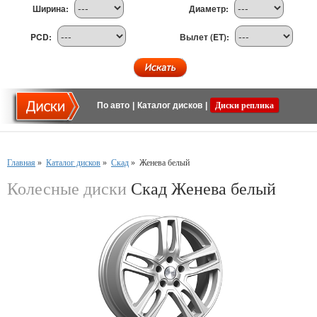
Ширина:
Диаметр:
PCD:
Вылет (ET):
По авто
|
Каталог дисков
|
Диски реплика
Главная
»
Каталог дисков
»
Скад
»
Женева белый
Колесные диски
Скад Женева белый