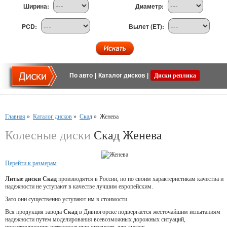
Ширина:
Диаметр:
PCD:
Вылет (ET):
По авто
|
Каталог дисков
|
Диски реплика
Главная
»
Каталог дисков
»
Скад
»
Женева
Колесные диски
Скад Женева
Перейти к размерам
Литые диски Скад
производятся в России, но по своим характеристикам качества и
надежности не уступают в качестве лучшим европейским.
Зато они существенно уступают им в стоимости.
Вся продукция завода
Скад
в Дивногорске подвергается жесточайшим испытаниям
надежности путем моделирования всевозможных дорожных ситуаций,
представляющих потенциальную опасность для дисков.