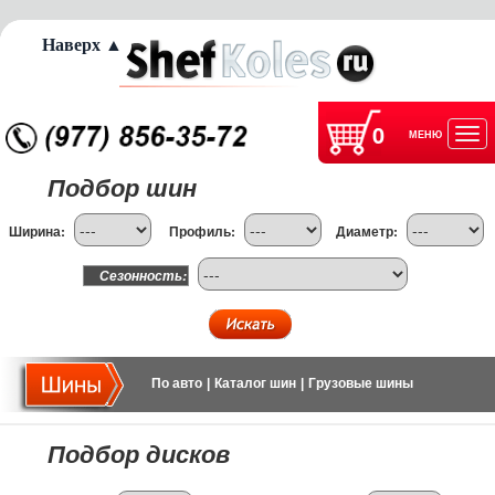
Наверх ▲
0
МЕНЮ
Отк
Подбор шин
нав
Ширина:
Профиль:
Диаметр:
Сезонность:
По авто
|
Каталог шин
|
Грузовые шины
Подбор дисков