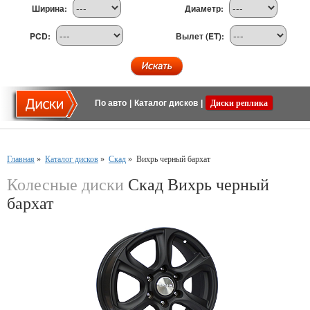
Ширина:
Диаметр:
PCD:
Вылет (ET):
По авто
|
Каталог дисков
|
Диски реплика
Главная
»
Каталог дисков
»
Скад
»
Вихрь черный бархат
Колесные диски
Скад Вихрь черный
бархат