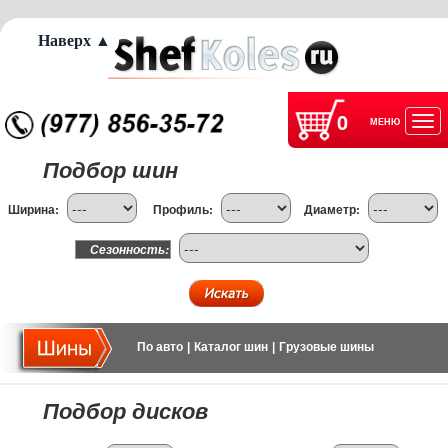
Наверх ▲
0
МЕНЮ
Отк
Подбор шин
нав
Ширина:
Профиль:
Диаметр:
Сезонность:
По авто
|
Каталог шин
|
Грузовые шины
Подбор дисков