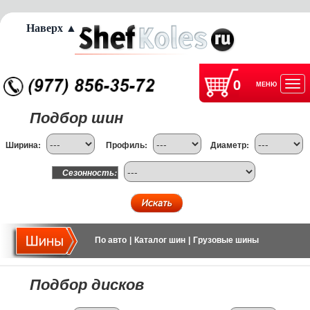
Наверх ▲
0
МЕНЮ
Отк
Подбор шин
нав
Ширина:
Профиль:
Диаметр:
Сезонность:
По авто
|
Каталог шин
|
Грузовые шины
Подбор дисков