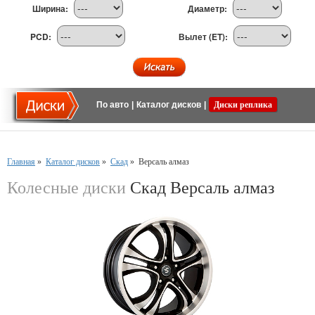
Ширина:
Диаметр:
PCD:
Вылет (ET):
По авто
|
Каталог дисков
|
Диски реплика
Главная
»
Каталог дисков
»
Скад
»
Версаль алмаз
Колесные диски
Скад Версаль алмаз