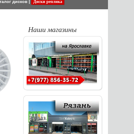
талог дисков
|
Диски реплика
Наши магазины