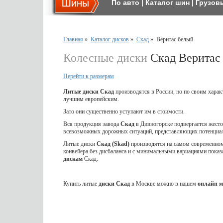
По авто
|
Каталог шин
|
Грузов
Главная
»
Каталог дисков
»
Скад
»
Веритас белый
Колесные диски
Скад Веритас
Перейти к размерам
Литые диски Скад
производятся в России, но по своим харак
лучшим европейским.
Зато они существенно уступают им в стоимости.
Вся продукция завода
Скад
в Дивногорске подвергается жес
всевозможных дорожных ситуаций, представляющих потенциал
Литые диски
Скад (Skad)
производятся на самом современном 
конвейера без дисбаланса и с минимальными вариациями показ
дискам
Скад.
Купить литые
диски Скад
в Москве можно в нашем
онлайн м