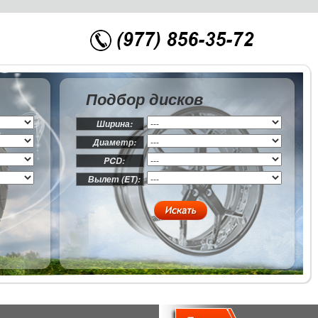
Подбор дисков
Ширина:
Диаметр:
PCD:
Вылет (ET):