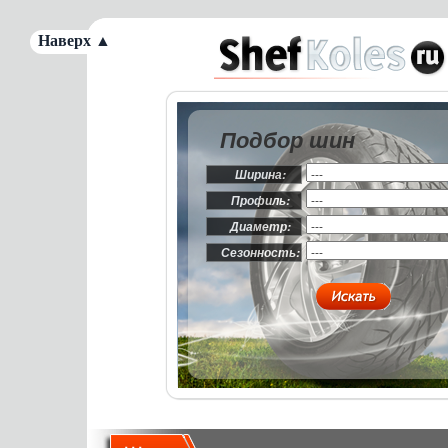
Наверх ▲
Подбор шин
Ширина:
Профиль:
Диаметр:
Сезонность: