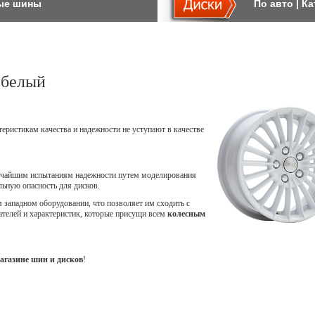
ые шины
По авто
|
Ка
 белый
теристикам качества и надежности не уступают в качестве
точайшим испытаниям надежности путем моделирования
ьную опасность для дисков.
западном оборудовании, что позволяет им сходить с
ателей и характеристик, которые присущи всем
колесным
агазине шин и дисков
!