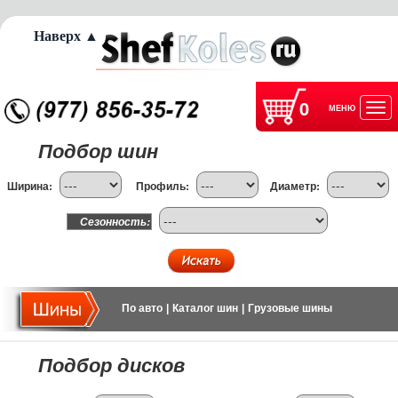
Наверх ▲
0
МЕНЮ
Отк
Подбор шин
нав
Ширина:
Профиль:
Диаметр:
Сезонность:
По авто
|
Каталог шин
|
Грузовые шины
Подбор дисков