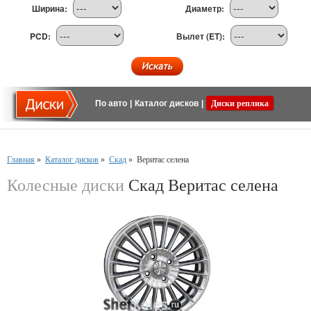
Ширина:
Диаметр:
PCD:
Вылет (ET):
По авто
|
Каталог дисков
|
Диски реплика
Главная
»
Каталог дисков
»
Скад
»
Веритас селена
Колесные диски
Скад Веритас селена