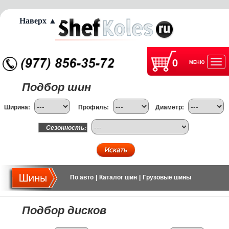
Наверх ▲
0
МЕНЮ
Отк
Подбор шин
нав
Ширина:
Профиль:
Диаметр:
Сезонность:
По авто
|
Каталог шин
|
Грузовые шины
Подбор дисков