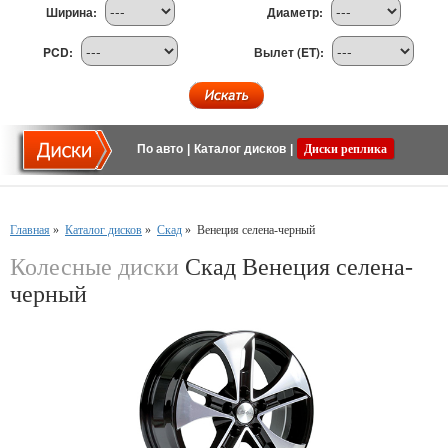
Ширина:
Диаметр:
PCD:
Вылет (ET):
По авто
|
Каталог дисков
|
Диски реплика
Главная
»
Каталог дисков
»
Скад
»
Венеция селена-черный
Колесные диски
Скад Венеция селена-
черный