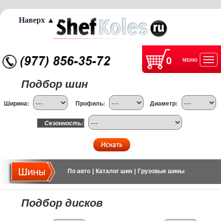
Наверх ▲
0
МЕНЮ
Отк
Подбор шин
нав
Ширина:
Профиль:
Диаметр:
Сезонность:
По авто
|
Каталог шин
|
Грузовые шины
Подбор дисков