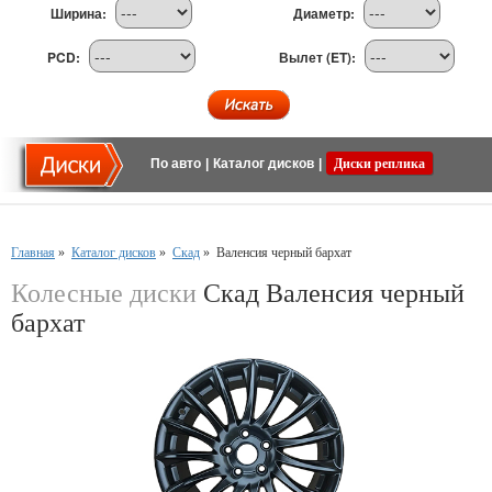
Ширина:
Диаметр:
PCD:
Вылет (ET):
По авто
|
Каталог дисков
|
Диски реплика
Главная
»
Каталог дисков
»
Скад
»
Валенсия черный бархат
Колесные диски
Скад Валенсия черный
бархат