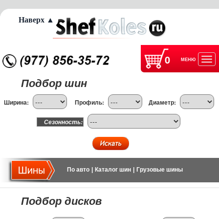
Наверх ▲
0
МЕНЮ
Отк
Подбор шин
нав
Ширина:
Профиль:
Диаметр:
Сезонность:
По авто
|
Каталог шин
|
Грузовые шины
Подбор дисков