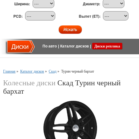
Ширина:
Диаметр:
PCD:
Вылет (ET):
По авто
|
Каталог дисков
|
Диски реплика
Главная
»
Каталог дисков
»
Скад
»
Турин черный бархат
Колесные диски
Скад Турин черный
бархат