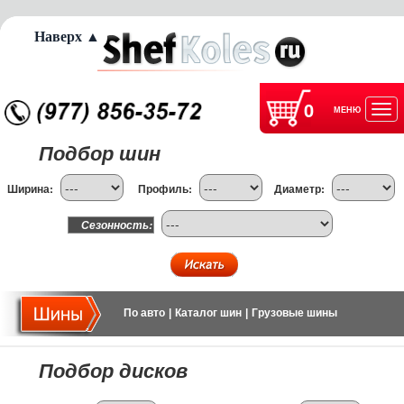
Наверх ▲
0
МЕНЮ
Отк
Подбор шин
нав
Ширина:
Профиль:
Диаметр:
Сезонность:
По авто
|
Каталог шин
|
Грузовые шины
Подбор дисков