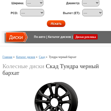
Ширина:
Диаметр:
PCD:
Вылет (ET):
По авто
|
Каталог дисков
|
Диски реплика
Главная
»
Каталог дисков
»
Скад
»
Тундра черный бархат
Колесные диски
Скад Тундра черный
бархат