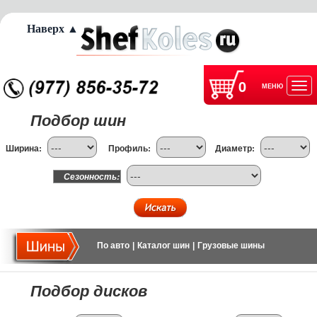
Наверх ▲
0
МЕНЮ
Отк
Подбор шин
нав
Ширина:
Профиль:
Диаметр:
Сезонность:
По авто
|
Каталог шин
|
Грузовые шины
Подбор дисков