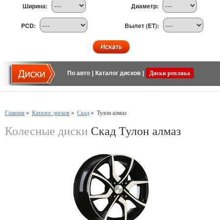
Ширина:
Диаметр:
PCD:
Вылет (ET):
По авто
|
Каталог дисков
|
Диски реплика
Главная
»
Каталог дисков
»
Скад
»
Тулон алмаз
Колесные диски
Скад Тулон алмаз