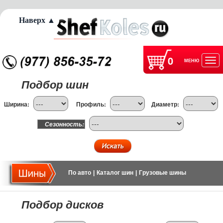
Наверх ▲
0
МЕНЮ
Отк
Подбор шин
нав
Ширина:
Профиль:
Диаметр:
Сезонность:
По авто
|
Каталог шин
|
Грузовые шины
Подбор дисков