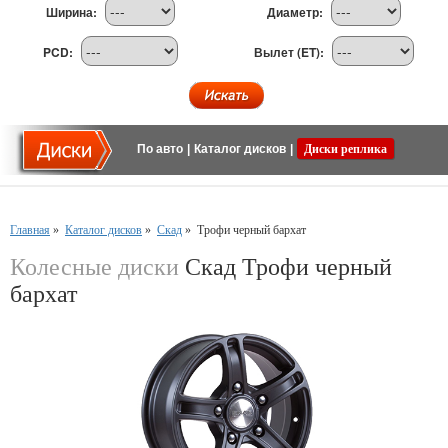
Ширина:
Диаметр:
PCD:
Вылет (ET):
По авто
|
Каталог дисков
|
Диски реплика
Главная
»
Каталог дисков
»
Скад
»
Трофи черный бархат
Колесные диски
Скад Трофи черный
бархат