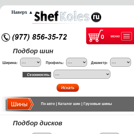
Наверх ▲
0
МЕНЮ
Отк
Подбор шин
нав
Ширина:
Профиль:
Диаметр:
Сезонность:
По авто
|
Каталог шин
|
Грузовые шины
Подбор дисков