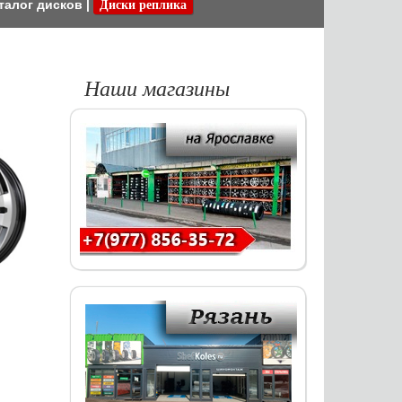
талог дисков
|
Диски реплика
Наши магазины