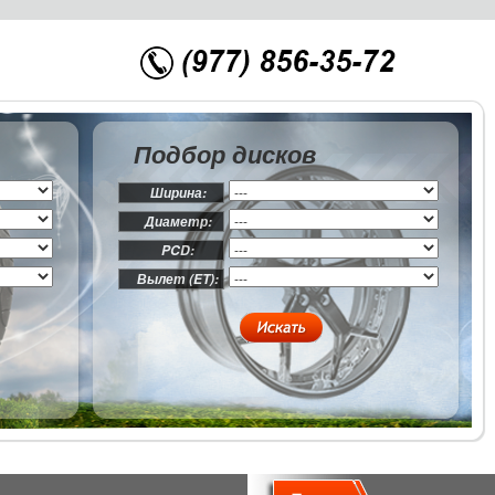
Подбор дисков
Ширина:
Диаметр:
PCD:
Вылет (ET):