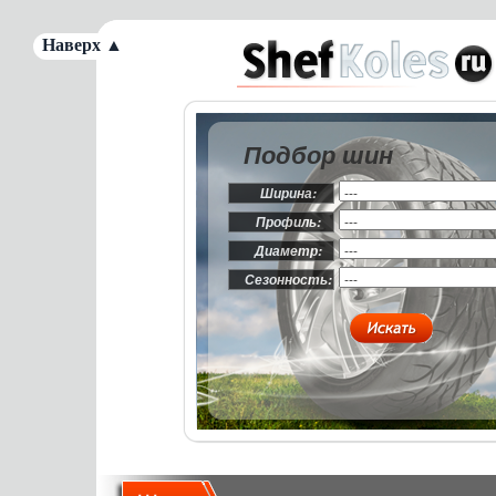
Наверх ▲
Подбор шин
Ширина:
Профиль:
Диаметр:
Сезонность: