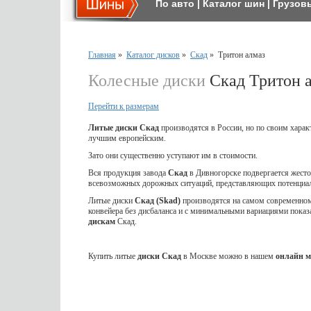
По авто
|
Каталог шин
|
Грузов
Главная
»
Каталог дисков
»
Скад
»
Тритон алмаз
Колесные диски
Скад Тритон 
Перейти к размерам
Литые диски Скад
производятся в России, но по своим харак
лучшим европейским.
Зато они существенно уступают им в стоимости.
Вся продукция завода
Скад
в Дивногорске подвергается жес
всевозможных дорожных ситуаций, представляющих потенциал
Литые диски
Скад (Skad)
производятся на самом современном 
конвейера без дисбаланса и с минимальными вариациями показ
дискам
Скад.
Купить литые
диски Скад
в Москве можно в нашем
онлайн м