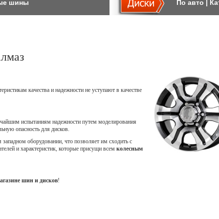
ые шины
По авто
|
Ка
алмаз
теристикам качества и надежности не уступают в качестве
точайшим испытаниям надежности путем моделирования
ьную опасность для дисков.
западном оборудовании, что позволяет им сходить с
ателей и характеристик, которые присущи всем
колесным
агазине шин и дисков
!